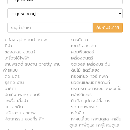
ค้นหาประกาศ
กล้อง อุปกรณ์ถ่ายภาพ
การศึกษา
กีฬา
เกมส์ ของเล่น
ของสะสม ของเก่า
คอมพิวเตอร์
เครื่องใช้ไฟฟ้า
เครื่องดนตรี
งานพริตตี้ รับงาน pretty งาน
จิวเวลลี่ เครื่องประดับ
ถ่ายแบบ
ต้นไม้ สัตว์เลี้ยง
ตั๋ว บัตร
ท่องเที่ยว ทัวร์ ที่พัก
ธุรกิจ งาน
นวดในและนอกสถานที่
นาฬิกา
บริการด้านการเงินและสินเชื่อ
บันเทิง เพลง ดนตรี
เฟอร์นิเจอร์
แฟชั่น เสื้อผ้า
มือถือ อุปกรณ์สื่อสาร
แม่และเด็ก
รถ ยานพาหนะ
เสริมสวย สุขภาพ
หนังสือ
หัตถกรรม ของที่ระลึก
หาคนเลี้ยง หาคนดูแล หาเสี่ย
ดูแล หาพี่ดูแล หาผู้ใหญ่ดูแล