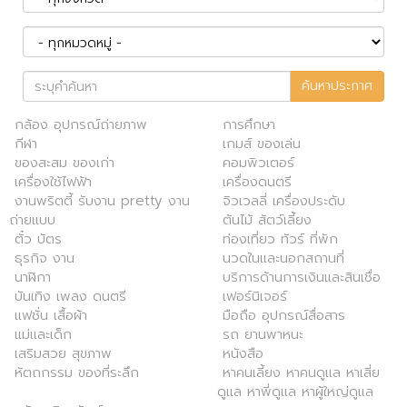
ค้นหาประกาศ
กล้อง อุปกรณ์ถ่ายภาพ
การศึกษา
กีฬา
เกมส์ ของเล่น
ของสะสม ของเก่า
คอมพิวเตอร์
เครื่องใช้ไฟฟ้า
เครื่องดนตรี
งานพริตตี้ รับงาน pretty งาน
จิวเวลลี่ เครื่องประดับ
ถ่ายแบบ
ต้นไม้ สัตว์เลี้ยง
ตั๋ว บัตร
ท่องเที่ยว ทัวร์ ที่พัก
ธุรกิจ งาน
นวดในและนอกสถานที่
นาฬิกา
บริการด้านการเงินและสินเชื่อ
บันเทิง เพลง ดนตรี
เฟอร์นิเจอร์
แฟชั่น เสื้อผ้า
มือถือ อุปกรณ์สื่อสาร
แม่และเด็ก
รถ ยานพาหนะ
เสริมสวย สุขภาพ
หนังสือ
หัตถกรรม ของที่ระลึก
หาคนเลี้ยง หาคนดูแล หาเสี่ย
ดูแล หาพี่ดูแล หาผู้ใหญ่ดูแล