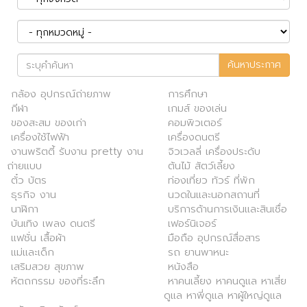
ค้นหาประกาศ
กล้อง อุปกรณ์ถ่ายภาพ
การศึกษา
กีฬา
เกมส์ ของเล่น
ของสะสม ของเก่า
คอมพิวเตอร์
เครื่องใช้ไฟฟ้า
เครื่องดนตรี
งานพริตตี้ รับงาน pretty งาน
จิวเวลลี่ เครื่องประดับ
ถ่ายแบบ
ต้นไม้ สัตว์เลี้ยง
ตั๋ว บัตร
ท่องเที่ยว ทัวร์ ที่พัก
ธุรกิจ งาน
นวดในและนอกสถานที่
นาฬิกา
บริการด้านการเงินและสินเชื่อ
บันเทิง เพลง ดนตรี
เฟอร์นิเจอร์
แฟชั่น เสื้อผ้า
มือถือ อุปกรณ์สื่อสาร
แม่และเด็ก
รถ ยานพาหนะ
เสริมสวย สุขภาพ
หนังสือ
หัตถกรรม ของที่ระลึก
หาคนเลี้ยง หาคนดูแล หาเสี่ย
ดูแล หาพี่ดูแล หาผู้ใหญ่ดูแล