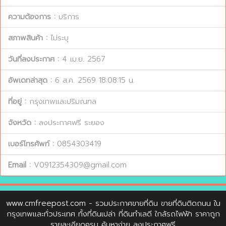
ความต้องการ :
บริการ
สภาพสินค้า :
ไม่ระบุ
วันที่ลงประกาศ :
4 เม.ย. 2567
อัพเดทล่าสุด :
6 ส.ค. 2569 18:08:15 น.
ที่อยู่ :
กรุงเทพและปริมณฑล
จังหวัด :
ลงประกาศฟรี ระยอง
เบอร์โทรศัพท์ :
0854303419
Email :
V0912354309@gmail.com
www.cmfreepost.com
- รวมประกาศขายที่ดิน ขายที่ดินติดถนน ใน
กรุงเทพและทั่วประเทศ ทั้งที่ดินเปล่า ที่ดินทำเลดี ใกล้รถไฟฟ้า ราคาถูก
รายละเอียดครบ ค้นหาง่าย ลงประกาศฟรี