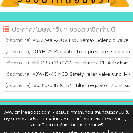
ประกาศ/โฆษณาอื่นๆ ของสมาชิกท่านนี้
[ต้องการขาย]
V5322-08-220V EMC Semax Solenoid valve 5/3 s
[ต้องการขาย]
QTYH-25 Regulator high pressure เรกกูเลเตอร์
[ต้องการขาย]
NUFORS-CR-G1/2" Jorc Nufors-CR Autodrain Pr
[ต้องการขาย]
A3W-15-40 NCD Safety relief valve ขนาด 1-1/2"
[ต้องการขาย]
SAU310-03BDG SKP Filter regulator 2 unit size 
www.cmfreepost.com
- รวมประกาศขายที่ดิน ขายที่ดินติดถนน ใน
กรุงเทพและทั่วประเทศ ทั้งที่ดินเปล่า ที่ดินทำเลดี ใกล้รถไฟฟ้า ราคาถูก
รายละเอียดครบ ค้นหาง่าย ลงประกาศฟรี
หน้าแรก
|
เกี่ยวกับเรา
|
กฏกติกา
|
นโยบายการให้บริการ
|
ลงโฆษณา