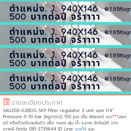
รายละเอียดประกาศ
SAU200-02BDG SKP Filter regulator 3 unit size 1/4"
Pressure 0-10 bar (kg/cm2) 150 psi เป็น ฟิลเตอร์ เรก
***
เลเต
อร์ หรือตัวปรับลมในตัว เพื่อ กรอง ฝุ่น น้ำ ระบาย อัตโนมัติ จาก
เกาหลี ติดต่อ 081-3739644
ID Line:
pol14
และ