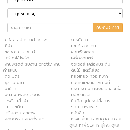
ค้นหาประกาศ
กล้อง อุปกรณ์ถ่ายภาพ
การศึกษา
กีฬา
เกมส์ ของเล่น
ของสะสม ของเก่า
คอมพิวเตอร์
เครื่องใช้ไฟฟ้า
เครื่องดนตรี
งานพริตตี้ รับงาน pretty งาน
จิวเวลลี่ เครื่องประดับ
ถ่ายแบบ
ต้นไม้ สัตว์เลี้ยง
ตั๋ว บัตร
ท่องเที่ยว ทัวร์ ที่พัก
ธุรกิจ งาน
นวดในและนอกสถานที่
นาฬิกา
บริการด้านการเงินและสินเชื่อ
บันเทิง เพลง ดนตรี
เฟอร์นิเจอร์
แฟชั่น เสื้อผ้า
มือถือ อุปกรณ์สื่อสาร
แม่และเด็ก
รถ ยานพาหนะ
เสริมสวย สุขภาพ
หนังสือ
หัตถกรรม ของที่ระลึก
หาคนเลี้ยง หาคนดูแล หาเสี่ย
ดูแล หาพี่ดูแล หาผู้ใหญ่ดูแล