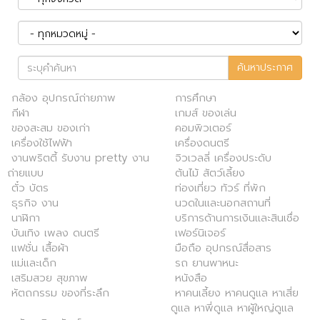
ค้นหาประกาศ
กล้อง อุปกรณ์ถ่ายภาพ
การศึกษา
กีฬา
เกมส์ ของเล่น
ของสะสม ของเก่า
คอมพิวเตอร์
เครื่องใช้ไฟฟ้า
เครื่องดนตรี
งานพริตตี้ รับงาน pretty งาน
จิวเวลลี่ เครื่องประดับ
ถ่ายแบบ
ต้นไม้ สัตว์เลี้ยง
ตั๋ว บัตร
ท่องเที่ยว ทัวร์ ที่พัก
ธุรกิจ งาน
นวดในและนอกสถานที่
นาฬิกา
บริการด้านการเงินและสินเชื่อ
บันเทิง เพลง ดนตรี
เฟอร์นิเจอร์
แฟชั่น เสื้อผ้า
มือถือ อุปกรณ์สื่อสาร
แม่และเด็ก
รถ ยานพาหนะ
เสริมสวย สุขภาพ
หนังสือ
หัตถกรรม ของที่ระลึก
หาคนเลี้ยง หาคนดูแล หาเสี่ย
ดูแล หาพี่ดูแล หาผู้ใหญ่ดูแล