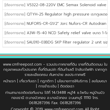
[ต้องการขาย]
V5322-08-220V EMC Semax Solenoid valve 5/3 s
[ต้องการขาย]
QTYH-25 Regulator high pressure เรกกูเลเตอร์
[ต้องการขาย]
NUFORS-CR-G1/2" Jorc Nufors-CR Autodrain Pr
[ต้องการขาย]
A3W-15-40 NCD Safety relief valve ขนาด 1-1/2"
[ต้องการขาย]
SAU310-03BDG SKP Filter regulator 2 unit size 
www.cmfreepost.com
- รวมประกาศขายที่ดิน ขายที่ดินติดถนน ใน
กรุงเทพและทั่วประเทศ ทั้งที่ดินเปล่า ที่ดินทำเลดี ใกล้รถไฟฟ้า ราคาถูก
รายละเอียดครบ ค้นหาง่าย ลงประกาศฟรี
หน้าแรก
|
เกี่ยวกับเรา
|
กฏกติกา
|
นโยบายการให้บริการ
|
ลงโฆษณา
|
การชำระเงิน
|
ติดต่อเรา
ท่านสามารถติดต่อทีมงาน ได้ที่ 14/3488 หมู่14 ซ.ไพริน หมู่บ้านบัว
ทองธานี ต.บางบัวทอง อ.บางบัวทอง จ.นนทบุรี 11110 โทร.
0618287396 Fax. 0618287396
Copyright © 2019
www.cmfreepost.com
All Right