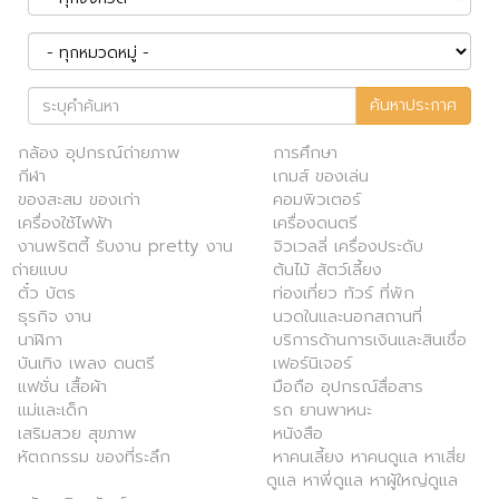
ค้นหาประกาศ
กล้อง อุปกรณ์ถ่ายภาพ
การศึกษา
กีฬา
เกมส์ ของเล่น
ของสะสม ของเก่า
คอมพิวเตอร์
เครื่องใช้ไฟฟ้า
เครื่องดนตรี
งานพริตตี้ รับงาน pretty งาน
จิวเวลลี่ เครื่องประดับ
ถ่ายแบบ
ต้นไม้ สัตว์เลี้ยง
ตั๋ว บัตร
ท่องเที่ยว ทัวร์ ที่พัก
ธุรกิจ งาน
นวดในและนอกสถานที่
นาฬิกา
บริการด้านการเงินและสินเชื่อ
บันเทิง เพลง ดนตรี
เฟอร์นิเจอร์
แฟชั่น เสื้อผ้า
มือถือ อุปกรณ์สื่อสาร
แม่และเด็ก
รถ ยานพาหนะ
เสริมสวย สุขภาพ
หนังสือ
หัตถกรรม ของที่ระลึก
หาคนเลี้ยง หาคนดูแล หาเสี่ย
ดูแล หาพี่ดูแล หาผู้ใหญ่ดูแล