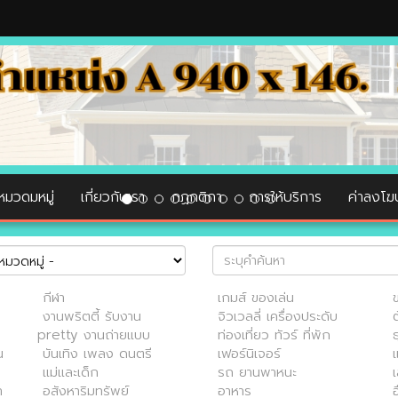
หมวดมหมู่
เกี่ยวกับเรา
กฏกติกา
การให้บริการ
ค่าลงโ
กีฬา
เกมส์ ของเล่น
งานพริตตี้ รับงาน
จิวเวลลี่ เครื่องประดับ
ต
pretty งานถ่ายแบบ
ท่องเที่ยว ทัวร์ ที่พัก
น
บันเทิง เพลง ดนตรี
เฟอร์นิเจอร์
แ
แม่และเด็ก
รถ ยานพาหนะ
า
อสังหาริมทรัพย์
อาหาร
อ