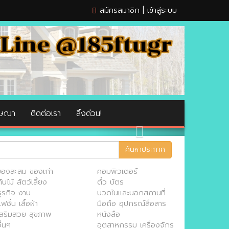
สมัครสมาชิก
|
เข้าสู่ระบบ
ฆษณา
ติดต่อเรา
ลิ้งด่วน!
ค้นหาประกาศ
ของสะสม ของเก่า
คอมพิวเตอร์
้นไม้ สัตว์เลี้ยง
ตั๋ว บัตร
ธุรกิจ งาน
นวดในและนอกสถานที่
ฟชั่น เสื้อผ้า
มือถือ อุปกรณ์สื่อสาร
เสริมสวย สุขภาพ
หนังสือ
ื่นๆ
อุตสาหกรรม เครื่องจักร