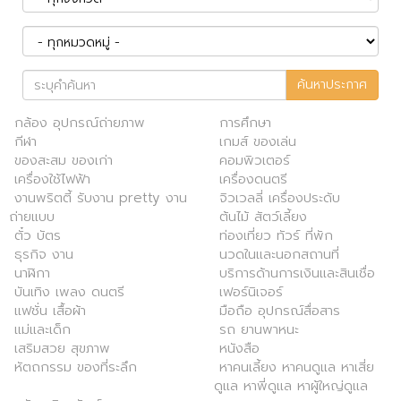
ค้นหาประกาศ
กล้อง อุปกรณ์ถ่ายภาพ
การศึกษา
กีฬา
เกมส์ ของเล่น
ของสะสม ของเก่า
คอมพิวเตอร์
เครื่องใช้ไฟฟ้า
เครื่องดนตรี
งานพริตตี้ รับงาน pretty งาน
จิวเวลลี่ เครื่องประดับ
ถ่ายแบบ
ต้นไม้ สัตว์เลี้ยง
ตั๋ว บัตร
ท่องเที่ยว ทัวร์ ที่พัก
ธุรกิจ งาน
นวดในและนอกสถานที่
นาฬิกา
บริการด้านการเงินและสินเชื่อ
บันเทิง เพลง ดนตรี
เฟอร์นิเจอร์
แฟชั่น เสื้อผ้า
มือถือ อุปกรณ์สื่อสาร
แม่และเด็ก
รถ ยานพาหนะ
เสริมสวย สุขภาพ
หนังสือ
หัตถกรรม ของที่ระลึก
หาคนเลี้ยง หาคนดูแล หาเสี่ย
ดูแล หาพี่ดูแล หาผู้ใหญ่ดูแล