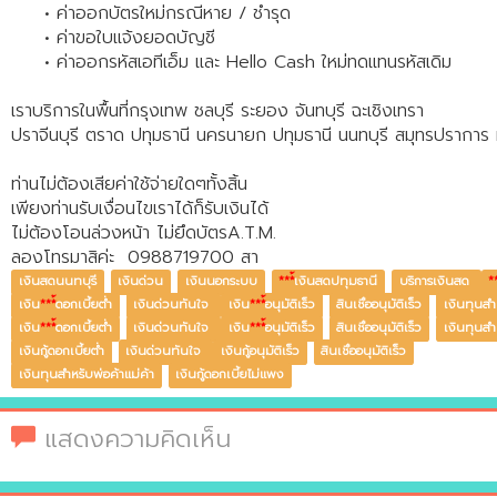
• ค่าออกบัตรใหม่กรณีหาย / ชำรุด
• ค่าขอใบแจ้งยอดบัญชี
• ค่าออกรหัสเอทีเอ็ม และ Hello Cash ใหม่ทดแทนรหัสเดิม
เราบริการในพื้นที่กรุงเทพ ชลบุรี ระยอง จันทบุรี ฉะเชิงเทรา
ปราจีนบุรี ตราด ปทุมธานี นครนายก ปทุมธานี นนทบุรี สมุทรปราการ หรื
ท่านไม่ต้องเสียค่าใช้จ่ายใดๆทั้งสิ้น
เพียงท่านรับเงื่อนไขเราได้ก็รับเงินได้
ไม่ต้องโอนล่วงหน้า ไม่ยึดบัตรA.T.M.
ลองโทรมาสิค่ะ 0988719700 สา
เงินสดนนทบุรี
เงินด่วน
เงินนอกระบบ
***
้เงินสดปทุมธานี
บริการเงินสด
*
เงิน
***
้ดอกเบี้ยต่ำ
เงินด่วนทันใจ
เงิน
***
้อนุมัติเร็ว
สินเชื่ออนุมัติเร็ว
เงินทุนสำ
เงิน
***
้ดอกเบี้ยต่ำ
เงินด่วนทันใจ
เงิน
***
้อนุมัติเร็ว
สินเชื่ออนุมัติเร็ว
เงินทุนสำ
เงินกู้ดอกเบี้ยต่ำ
เงินด่วนทันใจ
เงินกู้อนุมัติเร็ว
สินเชื่ออนุมัติเร็ว
เงินทุนสำหรับพ่อค้าแม่ค้า
เงินกู้ดอกเบี้ยไม่แพง
แสดงความคิดเห็น