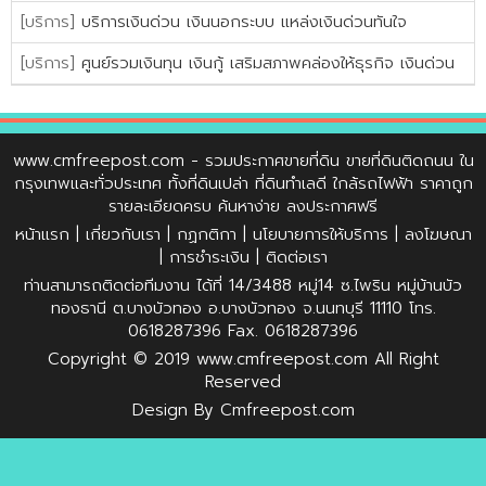
[บริการ]
บริการเงินด่วน เงินนอกระบบ แหล่งเงินด่วนทันใจ
[บริการ]
ศูนย์รวมเงินทุน เงินกู้ เสริมสภาพคล่องให้ธุรกิจ เงินด่วน
www.cmfreepost.com
- รวมประกาศขายที่ดิน ขายที่ดินติดถนน ใน
กรุงเทพและทั่วประเทศ ทั้งที่ดินเปล่า ที่ดินทำเลดี ใกล้รถไฟฟ้า ราคาถูก
รายละเอียดครบ ค้นหาง่าย ลงประกาศฟรี
หน้าแรก
|
เกี่ยวกับเรา
|
กฏกติกา
|
นโยบายการให้บริการ
|
ลงโฆษณา
|
การชำระเงิน
|
ติดต่อเรา
ท่านสามารถติดต่อทีมงาน ได้ที่ 14/3488 หมู่14 ซ.ไพริน หมู่บ้านบัว
ทองธานี ต.บางบัวทอง อ.บางบัวทอง จ.นนทบุรี 11110 โทร.
0618287396 Fax. 0618287396
Copyright © 2019
www.cmfreepost.com
All Right
Reserved
Design By
Cmfreepost.com